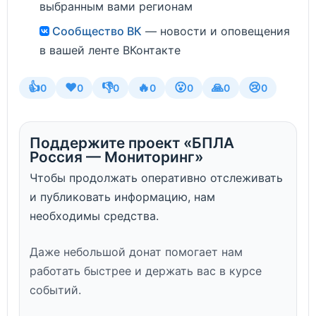
выбранным вами регионам
Сообщество ВК
— новости и оповещения
в вашей ленте ВКонтакте
👍
❤️
👎
🔥
😮
🙏
😢
0
0
0
0
0
0
0
Поддержите проект «БПЛА
Россия — Мониторинг»
Чтобы продолжать оперативно отслеживать
и публиковать информацию, нам
необходимы средства.
Даже небольшой донат помогает нам
работать быстрее и держать вас в курсе
событий.