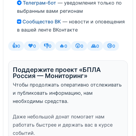
Телеграм-бот
— уведомления только по
выбранным вами регионам
Сообщество ВК
— новости и оповещения
в вашей ленте ВКонтакте
👍
❤️
👎
🔥
😮
🙏
😢
0
0
0
0
0
0
0
Поддержите проект «БПЛА
Россия — Мониторинг»
Чтобы продолжать оперативно отслеживать
и публиковать информацию, нам
необходимы средства.
Даже небольшой донат помогает нам
работать быстрее и держать вас в курсе
событий.