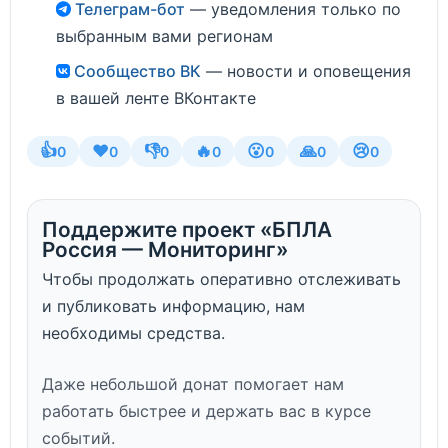
Телеграм-бот
— уведомления только по
выбранным вами регионам
Сообщество ВК
— новости и оповещения
в вашей ленте ВКонтакте
👍
❤️
👎
🔥
😮
🙏
😢
0
0
0
0
0
0
0
Поддержите проект «БПЛА
Россия — Мониторинг»
Чтобы продолжать оперативно отслеживать
и публиковать информацию, нам
необходимы средства.
Даже небольшой донат помогает нам
работать быстрее и держать вас в курсе
событий.