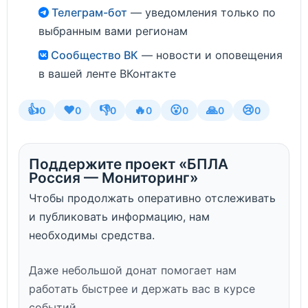
Телеграм-бот
— уведомления только по
выбранным вами регионам
Сообщество ВК
— новости и оповещения
в вашей ленте ВКонтакте
👍
❤️
👎
🔥
😮
🙏
😢
0
0
0
0
0
0
0
Поддержите проект «БПЛА
Россия — Мониторинг»
Чтобы продолжать оперативно отслеживать
и публиковать информацию, нам
необходимы средства.
Даже небольшой донат помогает нам
работать быстрее и держать вас в курсе
событий.