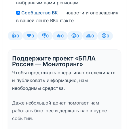
выбранным вами регионам
Сообщество ВК
— новости и оповещения
в вашей ленте ВКонтакте
👍
❤️
👎
🔥
😮
🙏
😢
0
0
0
0
0
0
0
Поддержите проект «БПЛА
Россия — Мониторинг»
Чтобы продолжать оперативно отслеживать
и публиковать информацию, нам
необходимы средства.
Даже небольшой донат помогает нам
работать быстрее и держать вас в курсе
событий.