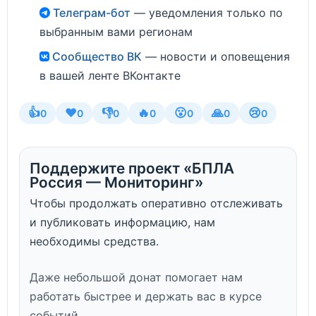
Телеграм-бот
— уведомления только по
выбранным вами регионам
Сообщество ВК
— новости и оповещения
в вашей ленте ВКонтакте
👍
❤️
👎
🔥
😮
🙏
😢
0
0
0
0
0
0
0
Поддержите проект «БПЛА
Россия — Мониторинг»
Чтобы продолжать оперативно отслеживать
и публиковать информацию, нам
необходимы средства.
Даже небольшой донат помогает нам
работать быстрее и держать вас в курсе
событий.