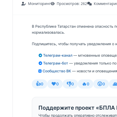
Мониторинг
Просмотров: 262
Комментарии
В Республике Татарстан отменена опасность 
нормализовалась.
Подпишитесь, чтобы получать уведомления о 
Телеграм-канал
— мгновенные оповещен
Телеграм-бот
— уведомления только по
Сообщество ВК
— новости и оповещения
👍
❤️
👎
🔥
😮

0
0
0
0
0
Поддержите проект «БПЛА 
Чтобы продолжать оперативно отслеживат