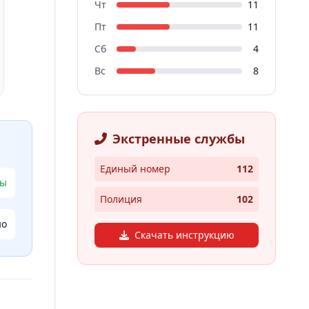
Чт
11
Пт
11
Сб
4
Вс
8
Экстренные службы
Единый номер
112
зы
Полиция
102
но
Скачать инструкцию