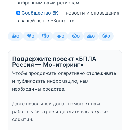
выбранным вами регионам
Сообщество ВК
— новости и оповещения
в вашей ленте ВКонтакте
👍
❤️
👎
🔥
😮
🙏
😢
0
0
0
0
0
0
0
Поддержите проект «БПЛА
Россия — Мониторинг»
Чтобы продолжать оперативно отслеживать
и публиковать информацию, нам
необходимы средства.
Даже небольшой донат помогает нам
работать быстрее и держать вас в курсе
событий.