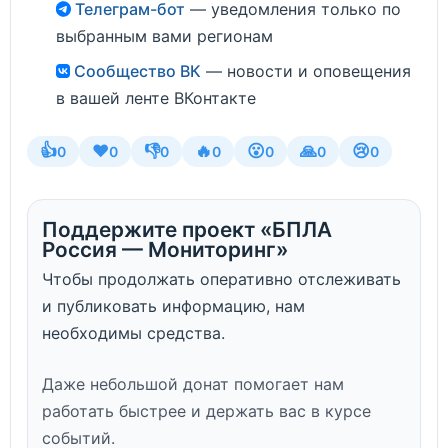
Телеграм-бот
— уведомления только по
выбранным вами регионам
Сообщество ВК
— новости и оповещения
в вашей ленте ВКонтакте
👍
❤️
👎
🔥
😮
🙏
😢
0
0
0
0
0
0
0
Поддержите проект «БПЛА
Россия — Мониторинг»
Чтобы продолжать оперативно отслеживать
и публиковать информацию, нам
необходимы средства.
Даже небольшой донат помогает нам
работать быстрее и держать вас в курсе
событий.