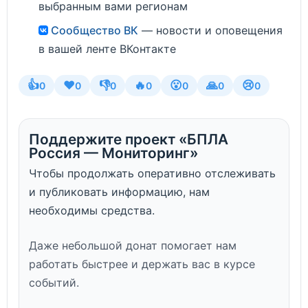
выбранным вами регионам
Сообщество ВК
— новости и оповещения
в вашей ленте ВКонтакте
👍
❤️
👎
🔥
😮
🙏
😢
0
0
0
0
0
0
0
Поддержите проект «БПЛА
Россия — Мониторинг»
Чтобы продолжать оперативно отслеживать
и публиковать информацию, нам
необходимы средства.
Даже небольшой донат помогает нам
работать быстрее и держать вас в курсе
событий.