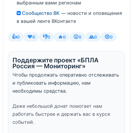
выбранным вами регионам
Сообщество ВК
— новости и оповещения
в вашей ленте ВКонтакте
👍
❤️
👎
🔥
😮
🙏
😢
0
0
0
0
0
0
0
Поддержите проект «БПЛА
Россия — Мониторинг»
Чтобы продолжать оперативно отслеживать
и публиковать информацию, нам
необходимы средства.
Даже небольшой донат помогает нам
работать быстрее и держать вас в курсе
событий.