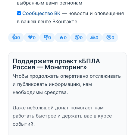
выбранным вами регионам
Сообщество ВК
— новости и оповещения
в вашей ленте ВКонтакте
👍
❤️
👎
🔥
😮
🙏
😢
0
0
0
0
0
0
0
Поддержите проект «БПЛА
Россия — Мониторинг»
Чтобы продолжать оперативно отслеживать
и публиковать информацию, нам
необходимы средства.
Даже небольшой донат помогает нам
работать быстрее и держать вас в курсе
событий.