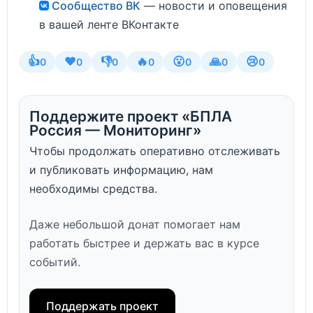
Сообщество ВК
— новости и оповещения
в вашей ленте ВКонтакте
👍
❤️
👎
🔥
😮
🙏
😢
0
0
0
0
0
0
0
Поддержите проект «БПЛА
Россия — Мониторинг»
Чтобы продолжать оперативно отслеживать
и публиковать информацию, нам
необходимы средства.
Даже небольшой донат помогает нам
работать быстрее и держать вас в курсе
событий.
Поддержать проект