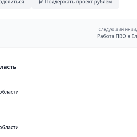
оделиться
Поддержать проект рублем
Следующий инци
Работа ПВО в Е
бласть
области
области