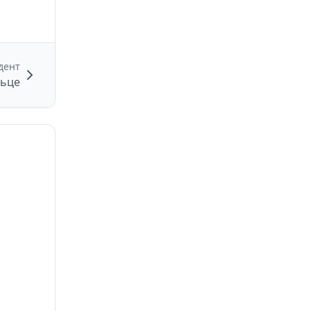
дент
льце