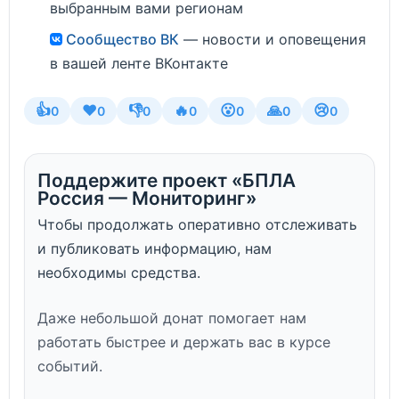
выбранным вами регионам
Сообщество ВК
— новости и оповещения
в вашей ленте ВКонтакте
👍
❤️
👎
🔥
😮
🙏
😢
0
0
0
0
0
0
0
Поддержите проект «БПЛА
Россия — Мониторинг»
Чтобы продолжать оперативно отслеживать
и публиковать информацию, нам
необходимы средства.
Даже небольшой донат помогает нам
работать быстрее и держать вас в курсе
событий.