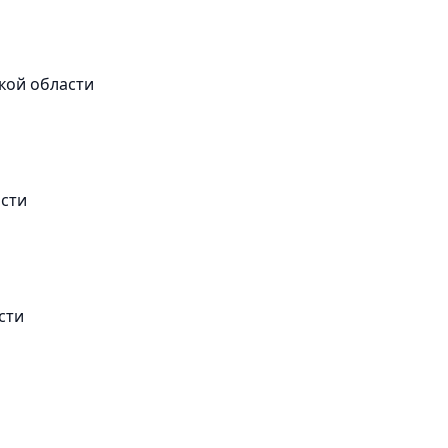
кой области
асти
сти