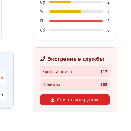
Ср
2
Чт
3
Пт
5
Сб
0
Экстренные службы
Единый номер
112
ий
Полиция
102
но
Скачать инструкцию