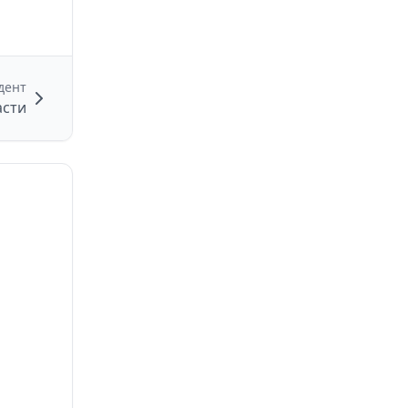
дент
асти