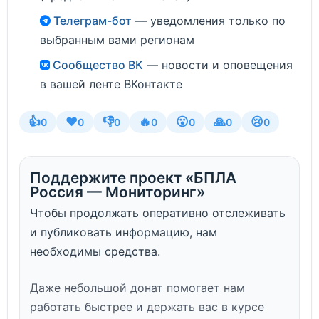
Телеграм-бот
— уведомления только по
выбранным вами регионам
Сообщество ВК
— новости и оповещения
в вашей ленте ВКонтакте
👍
❤️
👎
🔥
😮
🙏
😢
0
0
0
0
0
0
0
Поддержите проект «БПЛА
Россия — Мониторинг»
Чтобы продолжать оперативно отслеживать
и публиковать информацию, нам
необходимы средства.
Даже небольшой донат помогает нам
работать быстрее и держать вас в курсе