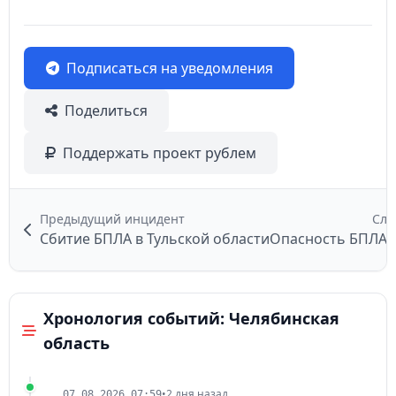
Подписаться на уведомления
Поделиться
Поддержать проект рублем
Предыдущий инцидент
Сле
Сбитие БПЛА в Тульской области
Опасность БПЛА 
Хронология событий: Челябинская
область
•
2 дня назад
07.08.2026 07:59