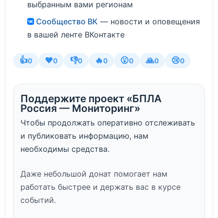
выбранным вами регионам
Сообщество ВК
— новости и оповещения
в вашей ленте ВКонтакте
👍
❤️
👎
🔥
😮
🙏
😢
0
0
0
0
0
0
0
Поддержите проект «БПЛА
Россия — Мониторинг»
Чтобы продолжать оперативно отслеживать
и публиковать информацию, нам
необходимы средства.
Даже небольшой донат помогает нам
работать быстрее и держать вас в курсе
событий.