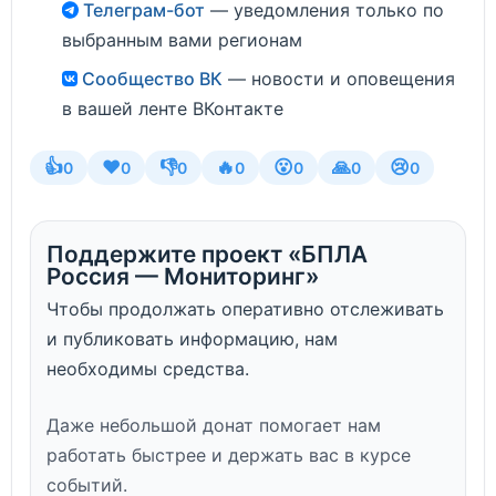
Телеграм-бот
— уведомления только по
выбранным вами регионам
Сообщество ВК
— новости и оповещения
в вашей ленте ВКонтакте
👍
❤️
👎
🔥
😮
🙏
😢
0
0
0
0
0
0
0
Поддержите проект «БПЛА
Россия — Мониторинг»
Чтобы продолжать оперативно отслеживать
и публиковать информацию, нам
необходимы средства.
Даже небольшой донат помогает нам
работать быстрее и держать вас в курсе
событий.