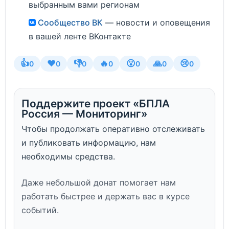
выбранным вами регионам
Сообщество ВК
— новости и оповещения
в вашей ленте ВКонтакте
👍
❤️
👎
🔥
😮
🙏
😢
0
0
0
0
0
0
0
Поддержите проект «БПЛА
Россия — Мониторинг»
Чтобы продолжать оперативно отслеживать
и публиковать информацию, нам
необходимы средства.
Даже небольшой донат помогает нам
работать быстрее и держать вас в курсе
событий.