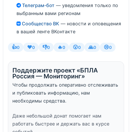
Телеграм-бот
— уведомления только по
выбранным вами регионам
Сообщество ВК
— новости и оповещения
в вашей ленте ВКонтакте
👍
❤️
👎
🔥
😮
🙏
😢
0
0
0
0
0
0
0
Поддержите проект «БПЛА
Россия — Мониторинг»
Чтобы продолжать оперативно отслеживать
и публиковать информацию, нам
необходимы средства.
Даже небольшой донат помогает нам
работать быстрее и держать вас в курсе
событий.