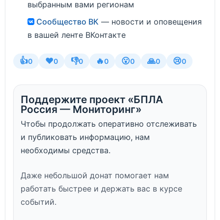
выбранным вами регионам
Сообщество ВК
— новости и оповещения
в вашей ленте ВКонтакте
👍
❤️
👎
🔥
😮
🙏
😢
0
0
0
0
0
0
0
Поддержите проект «БПЛА
Россия — Мониторинг»
Чтобы продолжать оперативно отслеживать
и публиковать информацию, нам
необходимы средства.
Даже небольшой донат помогает нам
работать быстрее и держать вас в курсе
событий.