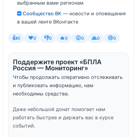
выбранным вами регионам
Сообщество ВК
— новости и оповещения
в вашей ленте ВКонтакте
👍
❤️
👎
🔥
😮
🙏
😢
0
0
0
0
0
0
0
Поддержите проект «БПЛА
Россия — Мониторинг»
Чтобы продолжать оперативно отслеживать
и публиковать информацию, нам
необходимы средства.
Даже небольшой донат помогает нам
работать быстрее и держать вас в курсе
событий.