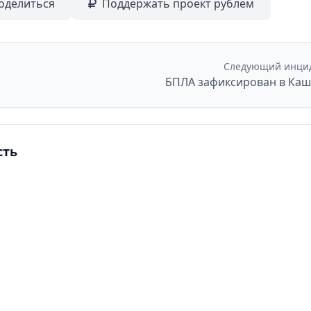
оделиться
Поддержать проект рублем
Следующий инци
БПЛА зафиксирован в Ка
сть