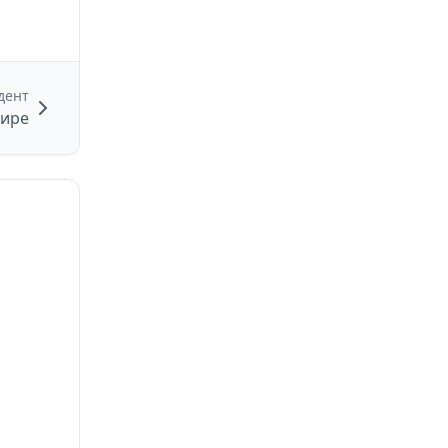
дент
шире