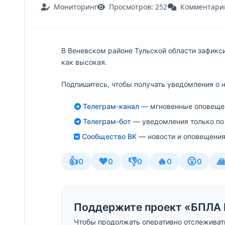
Мониторинг
Просмотров: 252
Комментарии
В Веневском районе Тульской области зафикс
как высокая.
Подпишитесь, чтобы получать уведомления о 
Телеграм-канал
— мгновенные оповещен
Телеграм-бот
— уведомления только по
Сообщество ВК
— новости и оповещения
👍
❤️
👎
🔥
😮

0
0
0
0
0
Поддержите проект «БПЛА 
Чтобы продолжать оперативно отслеживат