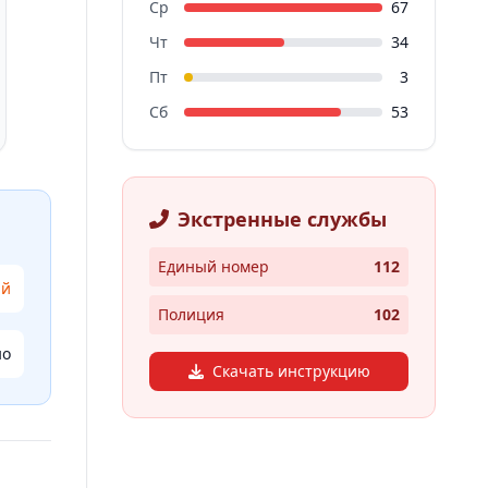
Ср
67
Чт
34
Пт
3
Сб
53
Экстренные службы
Единый номер
112
ий
Полиция
102
но
Скачать инструкцию