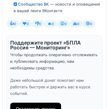
Сообщество ВК
— новости и оповещения
в вашей ленте ВКонтакте
👍
❤️
👎
🔥
😮
🙏
😢
0
0
0
0
0
0
0
Поддержите проект «БПЛА
Россия — Мониторинг»
Чтобы продолжать оперативно отслеживать
и публиковать информацию, нам
необходимы средства.
Даже небольшой донат помогает нам
работать быстрее и держать вас в курсе
событий.
Поддержать проект