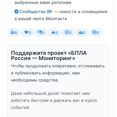
выбранным вами регионам
Сообщество ВК
— новости и оповещения
в вашей ленте ВКонтакте
👍
❤️
👎
🔥
😮
🙏
😢
0
0
0
0
0
0
0
Поддержите проект «БПЛА
Россия — Мониторинг»
Чтобы продолжать оперативно отслеживать
и публиковать информацию, нам
необходимы средства.
Даже небольшой донат помогает нам
работать быстрее и держать вас в курсе
событий.