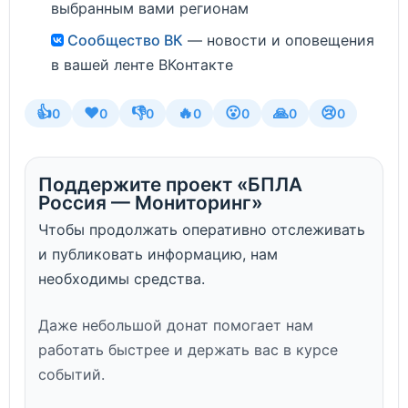
выбранным вами регионам
Сообщество ВК
— новости и оповещения
в вашей ленте ВКонтакте
👍
❤️
👎
🔥
😮
🙏
😢
0
0
0
0
0
0
0
Поддержите проект «БПЛА
Россия — Мониторинг»
Чтобы продолжать оперативно отслеживать
и публиковать информацию, нам
необходимы средства.
Даже небольшой донат помогает нам
работать быстрее и держать вас в курсе
событий.