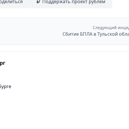
оделиться
Поддержать проект рублем
Следующий инци
Сбитие БПЛА в Тульской обл
рг
бурге