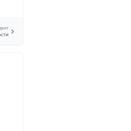
дент
асти