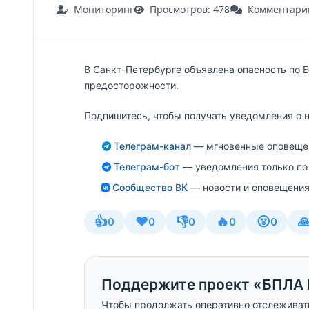
Мониторинг
Просмотров: 478
Комментарии
В Санкт-Петербурге объявлена опасность по
предосторожности.
Подпишитесь, чтобы получать уведомления о 
Телеграм-канал
— мгновенные оповещен
Телеграм-бот
— уведомления только по
Сообщество ВК
— новости и оповещения
👍
❤️
👎
🔥
😮

0
0
0
0
0
Поддержите проект «БПЛА 
Чтобы продолжать оперативно отслеживат