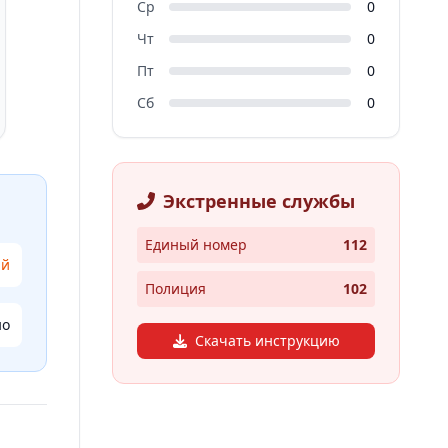
Ср
0
Чт
0
Пт
0
Сб
0
Экстренные службы
Единый номер
112
ий
Полиция
102
но
Скачать инструкцию