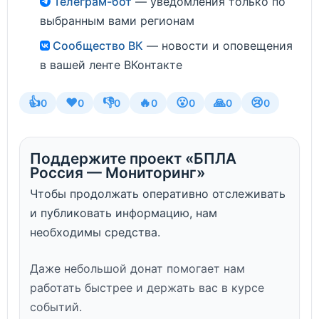
Телеграм-бот
— уведомления только по
выбранным вами регионам
Сообщество ВК
— новости и оповещения
в вашей ленте ВКонтакте
👍
❤️
👎
🔥
😮
🙏
😢
0
0
0
0
0
0
0
Поддержите проект «БПЛА
Россия — Мониторинг»
Чтобы продолжать оперативно отслеживать
и публиковать информацию, нам
необходимы средства.
Даже небольшой донат помогает нам
работать быстрее и держать вас в курсе
событий.