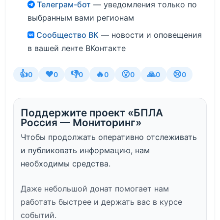
Телеграм-бот
— уведомления только по
выбранным вами регионам
Сообщество ВК
— новости и оповещения
в вашей ленте ВКонтакте
👍
❤️
👎
🔥
😮
🙏
😢
0
0
0
0
0
0
0
Поддержите проект «БПЛА
Россия — Мониторинг»
Чтобы продолжать оперативно отслеживать
и публиковать информацию, нам
необходимы средства.
Даже небольшой донат помогает нам
работать быстрее и держать вас в курсе
событий.