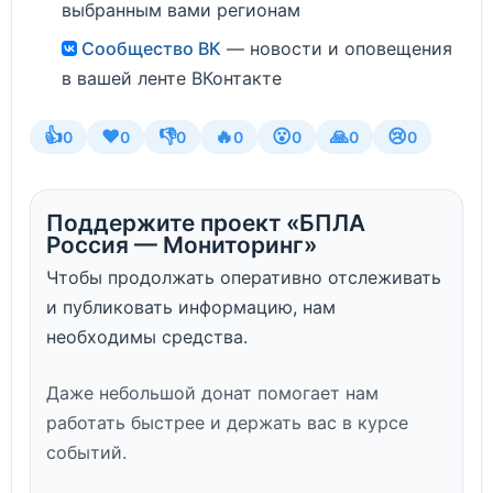
выбранным вами регионам
Сообщество ВК
— новости и оповещения
в вашей ленте ВКонтакте
👍
❤️
👎
🔥
😮
🙏
😢
0
0
0
0
0
0
0
Поддержите проект «БПЛА
Россия — Мониторинг»
Чтобы продолжать оперативно отслеживать
и публиковать информацию, нам
необходимы средства.
Даже небольшой донат помогает нам
работать быстрее и держать вас в курсе
событий.