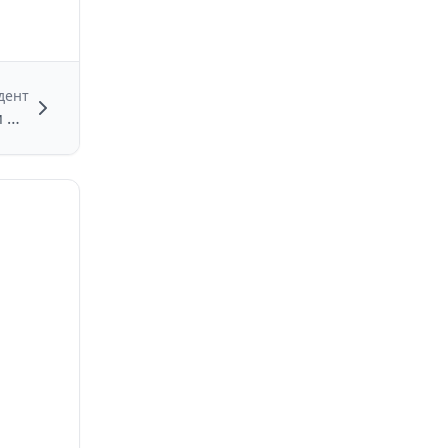
дент
БПЛА зафиксирован в Починковском районе