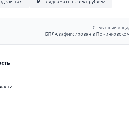
оделиться
Поддержать проект рублем
Следующий инци
асть
ласти