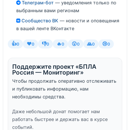
Телеграм-бот
— уведомления только по
выбранным вами регионам
Сообщество ВК
— новости и оповещения
в вашей ленте ВКонтакте
👍
❤️
👎
🔥
😮
🙏
😢
0
0
0
0
0
0
0
Поддержите проект «БПЛА
Россия — Мониторинг»
Чтобы продолжать оперативно отслеживать
и публиковать информацию, нам
необходимы средства.
Даже небольшой донат помогает нам
работать быстрее и держать вас в курсе
событий.